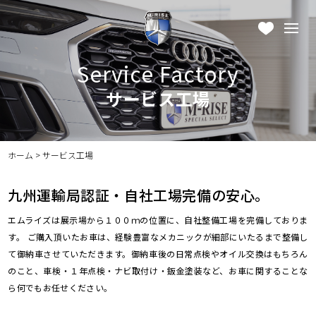
Service Factory
サービス工場
ホーム
>
サービス工場
九州運輸局認証・自社工場完備の安心。
エムライズは展示場から１００ｍの位置に、自社整備工場を完備しておりま
す。 ご購入頂いたお車は、経験豊富なメカニックが細部にいたるまで整備し
て御納車させていただきます。御納車後の日常点検やオイル交換はもちろん
のこと、車検・１年点検・ナビ取付け・鈑金塗装など、お車に関することな
ら何でもお任せください。