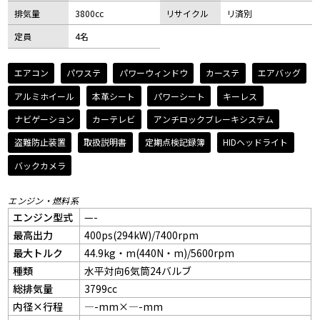
排気量
3800cc
リサイクル
リ済別
定員
4名
エアコン
パワステ
パワーウィンドウ
カーステ
エアバッグ
アルミホイール
本革シート
パワーシート
キーレス
ナビゲーション
カーテレビ
アンチロックブレーキシステム
盗難防止装置
取扱説明書
定期点検記録簿
HIDヘッドライト
バックカメラ
エンジン・燃料系
エンジン型式
—-
最高出力
400ps(294kW)/7400rpm
最大トルク
44.9kg・m(440N・m)/5600rpm
種類
水平対向6気筒24バルブ
総排気量
3799cc
内径×行程
—-mm×—-mm