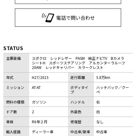
電話で問い合わせ
STATUS
主要装備
スポクロ レッドレザー PASM 純正ナビTV Bカメラ
シートH スポーツステアリング アルカンターラルーフ
20AW レッドキャリパー カラークレスト
年式
H27/2015
走行距離
5.8万km
ミッション
AT-AT
ボディタイ
ハッチバック／クー
プ
ペ
燃料の種類
ガソリン
ハンドル
右
ドア数
2
外装色
白
車検
R6年２月
修復歴
なし
輸入経路
ディーラー車
中古車/新車
中古車