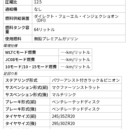
圧縮比
12.5
過給機
なし
ダイレクト・フェーエル・インジェクショオン
燃料供給装置
（DFI）
燃料タンク容
64リットル
量
使用燃料
無鉛プレミアムガソリン
環境仕様
WLTCモード燃費
—-km/リットル
JC08モード燃費
—-km/リットル
10モード/10・15モード燃費
—-km/リットル
足回り系
ステアリング形式
パワーアシスト付きラック＆ピニオン
サスペンション形式(前)
マクファーソンストラット
サスペンション形式(後)
マルチリンク
ブレーキ形式(前)
ベンチレーテッドディスク
ブレーキ形式(後)
ベンチレーテッドディスク
タイヤサイズ(前)
245/35ZR20
タイヤサイズ(後)
295/30ZR20