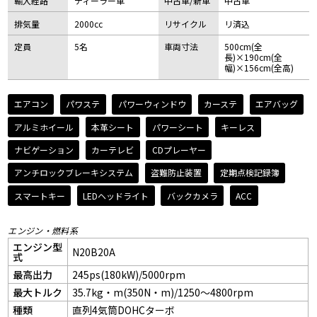
輸入経路
ディーラー車
中古車/新車
中古車
排気量
2000cc
リサイクル
リ済込
定員
5名
車両寸法
500cm(全
長)×190cm(全
幅)×156cm(全高)
エアコン
パワステ
パワーウィンドウ
カーステ
エアバッグ
アルミホイール
本革シート
パワーシート
キーレス
ナビゲーション
カーテレビ
CDプレーヤー
アンチロックブレーキシステム
盗難防止装置
定期点検記録簿
スマートキー
LEDヘッドライト
バックカメラ
ACC
エンジン・燃料系
エンジン型
N20B20A
式
最高出力
245ps(180kW)/5000rpm
最大トルク
35.7kg・m(350N・m)/1250～4800rpm
種類
直列4気筒DOHCターボ