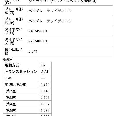
タビライザー(セルフ・レベリング機能付)
(後)
ブレーキ形
ベンチレーテッドディスク
式(前)
ブレーキ形
ベンチレーテッドディスク
式(後)
タイヤサイ
245/45R19
ズ(前)
タイヤサイ
275/40R19
ズ(後)
最小回転半
5.5m
径
駆動系
駆動方式
FR
トランスミッション
８AT
LSD
—-
変速比 第1速
4.714
第2速
3.143
第3速
2.106
第4速
1.667
第5速
1.285