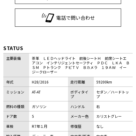
電話で問い合わせ
STATUS
主要装備
茶革 ＬＥＤヘッドライト 前後シートＨ 前席シートエ
アコン インテリジェントセーフティ ＰＤＣ ＬＫＡ Ｂ
ＳＭ Ｐトランク ナビＴＶ Ｂカメラ １９ＡＷ イー
ジークローザー
年式
H28/2016
走行距離
59200km
ミッション
AT-AT
ボディタイ
セダン／ハードトッ
プ
プ
燃料の種類
ガソリン
ハンドル
右
ドア数
5
メーカー色
カリストグレー
車検
R7年１月
修復歴
なし