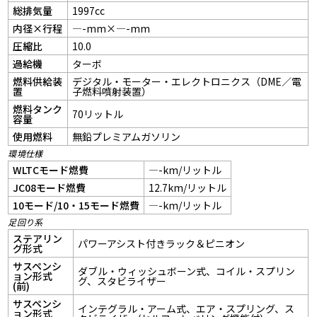
総排気量
1997cc
内径×行程
—-mm×—-mm
圧縮比
10.0
過給機
ターボ
燃料供給装
デジタル・モーター・エレクトロニクス（DME／電
置
子燃料噴射装置）
燃料タンク
70リットル
容量
使用燃料
無鉛プレミアムガソリン
環境仕様
WLTCモード燃費
—-km/リットル
JC08モード燃費
12.7km/リットル
10モード/10・15モード燃費
—-km/リットル
足回り系
ステアリン
パワーアシスト付きラック＆ピニオン
グ形式
サスペンシ
ダブル・ウィッシュボーン式、コイル・スプリン
ョン形式
グ、スタビライザー
(前)
サスペンシ
インテグラル・アーム式、エア・スプリング、ス
ョン形式