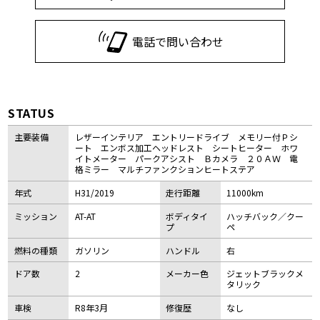
電話で問い合わせ
STATUS
主要装備
レザーインテリア エントリードライブ メモリー付Ｐシ
ート エンボス加工ヘッドレスト シートヒーター ホワ
イトメーター パークアシスト Ｂカメラ ２０ＡＷ 電
格ミラー マルチファンクションヒートステア
年式
H31/2019
走行距離
11000km
ミッション
AT-AT
ボディタイ
ハッチバック／クー
プ
ペ
燃料の種類
ガソリン
ハンドル
右
ドア数
2
メーカー色
ジェットブラックメ
タリック
車検
R8年3月
修復歴
なし