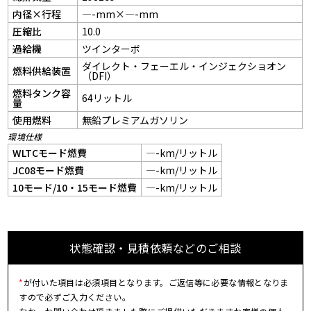
内径×行程
—-mm×—-mm
圧縮比
10.0
過給機
ツインターボ
ダイレクト・フェーエル・インジェクショオン
燃料供給装置
（DFI）
燃料タンク容
64リットル
量
使用燃料
無鉛プレミアムガソリン
環境仕様
WLTCモード燃費
—-km/リットル
JC08モード燃費
—-km/リットル
10モード/10・15モード燃費
—-km/リットル
状態確認・見積依頼などのご相談
*
が付いた項目は必須項目となります。ご返信等に必要な情報となりま
すので必ずご入力ください。