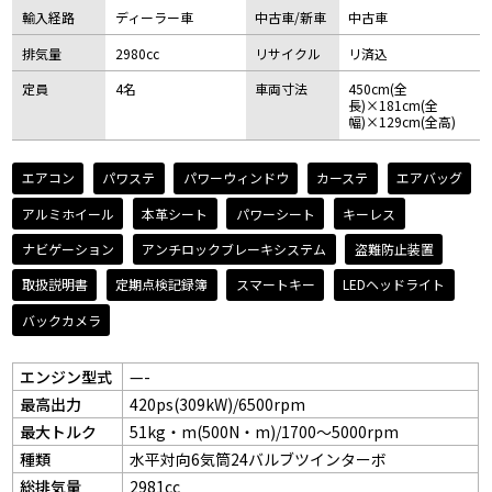
輸入経路
ディーラー車
中古車/新車
中古車
排気量
2980cc
リサイクル
リ済込
定員
4名
車両寸法
450cm(全
長)×181cm(全
幅)×129cm(全高)
エアコン
パワステ
パワーウィンドウ
カーステ
エアバッグ
アルミホイール
本革シート
パワーシート
キーレス
ナビゲーション
アンチロックブレーキシステム
盗難防止装置
取扱説明書
定期点検記録簿
スマートキー
LEDヘッドライト
バックカメラ
エンジン型式
—-
最高出力
420ps(309kW)/6500rpm
最大トルク
51kg・m(500N・m)/1700～5000rpm
種類
水平対向6気筒24バルブツインターボ
総排気量
2981cc