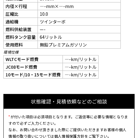
内径×行程
—-mm×—-mm
圧縮比
10.0
過給機
ツインターボ
燃料供給装置
—-
燃料タンク容量
64リットル
使用燃料
無鉛プレミアムガソリン
環境仕様
WLTCモード燃費
—-km/リットル
JC08モード燃費
—-km/リットル
10モード/10・15モード燃費
—-km/リットル
状態確認・見積依頼などのご相談
*
が付いた項目は必須項目となります。ご返信等に必要な情報となりま
すので必ずご入力ください。
なお、お問い合わせ頂きました際にご提供いただきますお客様の個人
情報の取り扱いについては個人情報保護方針をご覧下さい。