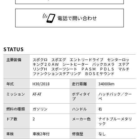
電話で問い合わせ
STATUS
主要装備
スポクロ スポエグ エントリードライブ センターロッ
キング２０ＡＷ シートヒーター バックカメラ ステア
リングＨ スポーツシート ＰＡＳＭ ＰＤＬＳ マルチ
ファンクションステアリング ＢＯＳＥサウンド
年式
H30/2018
走行距離
34000km
ミッション
AT-AT
ボディタイ
ハッチバック／クー
プ
ペ
燃料の種類
ガソリン
ハンドル
右
ドア数
2
メーカー色
ナイトブルーメタリ
ック
車検
車検2年付
修復歴
なし