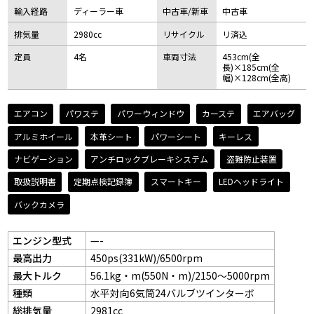
輸入経路
ディーラー車
中古車/新車
中古車
排気量
2980cc
リサイクル
リ済込
定員
4名
車両寸法
453cm(全
長)×185cm(全
幅)×128cm(全高)
エアコン
パワステ
パワーウィンドウ
カーステ
エアバッグ
アルミホイール
本革シート
パワーシート
キーレス
ナビゲーション
アンチロックブレーキシステム
盗難防止装置
取扱説明書
定期点検記録簿
スマートキー
LEDヘッドライト
バックカメラ
エンジン型式
—-
最高出力
450ps(331kW)/6500rpm
最大トルク
56.1kg・m(550N・m)/2150～5000rpm
種類
水平対向6気筒24バルブツインターボ
総排気量
2981cc