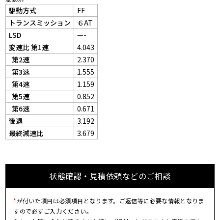
駆動方式
FF
トランスミッション
６AT
LSD
—-
変速比 第1速
4.043
第2速
2.370
第3速
1.555
第4速
1.159
第5速
0.852
第6速
0.671
後退
3.192
最終減速比
3.679
状態確認・見積依頼などのご相談
*
が付いた項目は必須項目となります。ご返信等に必要な情報となりま
すので必ずご入力ください。