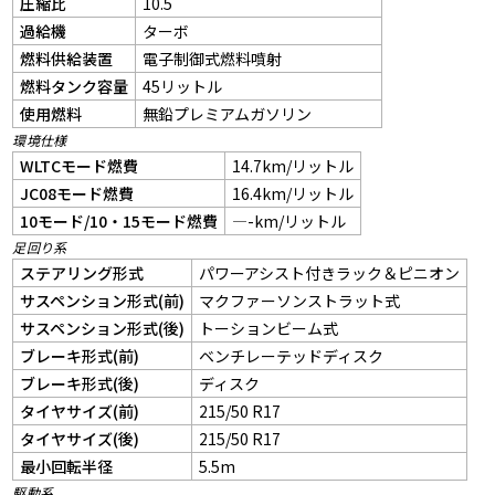
圧縮比
10.5
過給機
ターボ
燃料供給装置
電子制御式燃料噴射
燃料タンク容量
45リットル
使用燃料
無鉛プレミアムガソリン
環境仕様
WLTCモード燃費
14.7km/リットル
JC08モード燃費
16.4km/リットル
10モード/10・15モード燃費
—-km/リットル
足回り系
ステアリング形式
パワーアシスト付きラック＆ピニオン
サスペンション形式(前)
マクファーソンストラット式
サスペンション形式(後)
トーションビーム式
ブレーキ形式(前)
ベンチレーテッドディスク
ブレーキ形式(後)
ディスク
タイヤサイズ(前)
215/50 R17
タイヤサイズ(後)
215/50 R17
最小回転半径
5.5m
駆動系