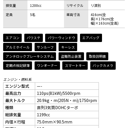
排気量
1200cc
リサイクル
リ済別
定員
5名
車両寸法
416cm(全
長)×176cm(全
幅)×163cm(全高)
エアコン
パワステ
パワーウィンドウ
エアバッグ
アルミホイール
サンルーフ
キーレス
アンチロックブレーキシステム
盗難防止装置
取扱説明書
定期点検記録簿
ワンオーナー
スマートキー
バックカメラ
エンジン・燃料系
エンジン型式
—-
最高出力
110ps(81kW)/5500rpm
最大トルク
20.9kg・m(205N・m)/1750rpm
種類
直列3気筒DOHCターボ
総排気量
1199cc
内径×行程
75.0mm×90.5mm