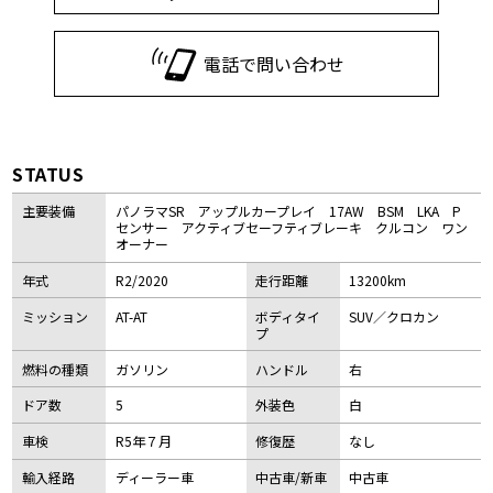
電話で問い合わせ
STATUS
主要装備
パノラマSR アップルカープレイ 17AW BSM LKA P
センサー アクティブセーフティブレーキ クルコン ワン
オーナー
年式
R2/2020
走行距離
13200km
ミッション
AT-AT
ボディタイ
SUV／クロカン
プ
燃料の種類
ガソリン
ハンドル
右
ドア数
5
外装色
白
車検
R5年７月
修復歴
なし
輸入経路
ディーラー車
中古車/新車
中古車