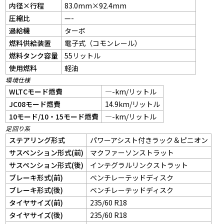
内径×行程
83.0mm×92.4mm
圧縮比
—-
過給機
ターボ
燃料供給装置
電子式（コモンレール）
燃料タンク容量
55リットル
使用燃料
軽油
環境仕様
WLTCモード燃費
—-km/リットル
JC08モード燃費
14.9km/リットル
10モード/10・15モード燃費
—-km/リットル
足回り系
ステアリング形式
パワーアシスト付きラック＆ピニオン
サスペンション形式(前)
マクファーソンストラット
サスペンション形式(後)
インテグラルリンクストラット
ブレーキ形式(前)
ベンチレーテッドディスク
ブレーキ形式(後)
ベンチレーテッドディスク
タイヤサイズ(前)
235/60 R18
タイヤサイズ(後)
235/60 R18