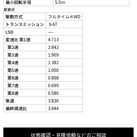
最小回転半径
5.5m
駆動系
駆動方式
フルタイム４WD
トランスミッション
９AT
LSD
—-
変速比 第1速
4.713
第2速
2.842
第3速
1.909
第4速
1.382
第5速
1.000
第6速
0.808
第7速
0.699
第8速
0.580
後退
3.830
最終減速比
3.944
状態確認・見積依頼などのご相談