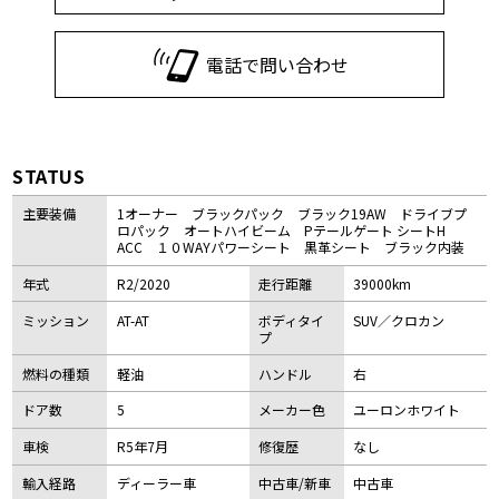
電話で問い合わせ
STATUS
主要装備
1オーナー ブラックパック ブラック19AW ドライブプ
ロパック オートハイビーム Pテールゲート シートH
ACC １０WAYパワーシート 黒革シート ブラック内装
年式
R2/2020
走行距離
39000km
ミッション
AT-AT
ボディタイ
SUV／クロカン
プ
燃料の種類
軽油
ハンドル
右
ドア数
5
メーカー色
ユーロンホワイト
車検
R5年7月
修復歴
なし
輸入経路
ディーラー車
中古車/新車
中古車