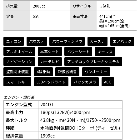
排気量
2000cc
リサイクル
リ済別
定員
5名
車両寸法
441cm(全
長)×190cm(全
幅)×165cm(全高)
エアコン
パワステ
パワーウィンドウ
カーステ
エアバッグ
アルミホイール
本革シート
パワーシート
キーレス
ナビゲーション
カーテレビ
アンチロックブレーキシステム
盗難防止装置
4輪駆動
取扱説明書
ワンオーナー
スマートキー
LEDヘッドライト
バックカメラ
ACC
エンジン・燃料系
エンジン型式
204DT
最高出力
180ps(132kW)/4000rpm
最大トルク
43.8kg・m(430N・m)/1750～2500rpm
種類
水冷直列4気筒DOHCターボ (ディーゼル)
総排気量
1999cc