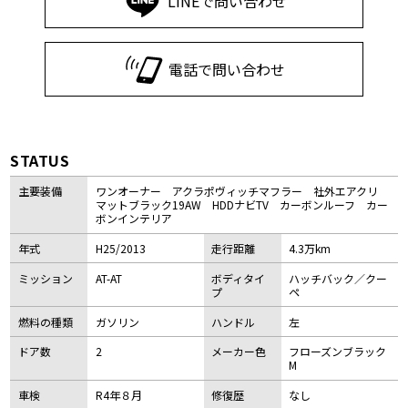
LINEで問い合わせ
電話で問い合わせ
STATUS
主要装備
ワンオーナー アクラポヴィッチマフラー 社外エアクリ
マットブラック19AW HDDナビTV カーボンルーフ カー
ボンインテリア
年式
H25/2013
走行距離
4.3万km
ミッション
AT-AT
ボディタイ
ハッチバック／クー
プ
ペ
燃料の種類
ガソリン
ハンドル
左
ドア数
2
メーカー色
フローズンブラック
M
車検
R4年８月
修復歴
なし