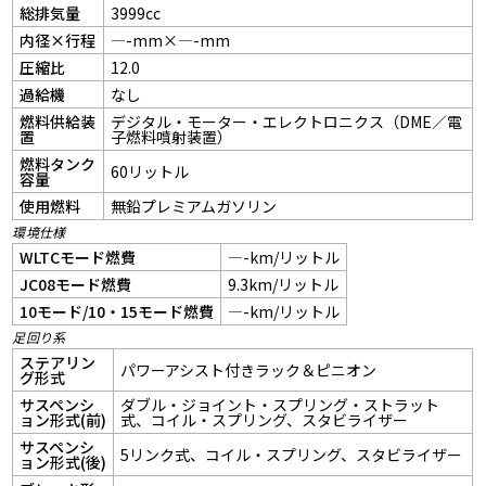
総排気量
3999cc
内径×行程
—-mm×—-mm
圧縮比
12.0
過給機
なし
燃料供給装
デジタル・モーター・エレクトロニクス（DME／電
置
子燃料噴射装置）
燃料タンク
60リットル
容量
使用燃料
無鉛プレミアムガソリン
環境仕様
WLTCモード燃費
—-km/リットル
JC08モード燃費
9.3km/リットル
10モード/10・15モード燃費
—-km/リットル
足回り系
ステアリン
パワーアシスト付きラック＆ピニオン
グ形式
サスペンシ
ダブル・ジョイント・スプリング・ストラット
ョン形式(前)
式、コイル・スプリング、スタビライザー
サスペンシ
5リンク式、コイル・スプリング、スタビライザー
ョン形式(後)