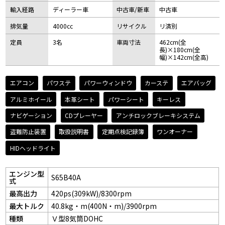
輸入経路
ディーラー車
中古車/新車
中古車
排気量
4000cc
リサイクル
リ済別
定員
3名
車両寸法
462cm(全
長)×180cm(全
幅)×142cm(全高)
エアコン
パワステ
パワーウィンドウ
カーステ
エアバッグ
アルミホイール
本革シート
パワーシート
キーレス
ナビゲーション
CDプレーヤー
アンチロックブレーキシステム
盗難防止装置
取扱説明書
定期点検記録簿
ワンオーナー
HIDヘッドライト
エンジン型
S65B40A
式
最高出力
420ps(309kW)/8300rpm
最大トルク
40.8kg・m(400N・m)/3900rpm
種類
Ｖ型8気筒DOHC