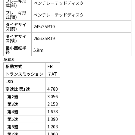
ブレーキ形
ベンチレーテッドディスク
式(前)
ブレーキ形
ベンチレーテッドディスク
式(後)
タイヤサイ
245/35R19
ズ(前)
タイヤサイ
265/35R19
ズ(後)
最小回転半
5.9m
径
駆動系
駆動方式
FR
トランスミッション
７AT
LSD
—-
変速比 第1速
4.780
第2速
3.056
第3速
2.153
第4速
1.678
第5速
1.390
第6速
1.203
第7速
1.000