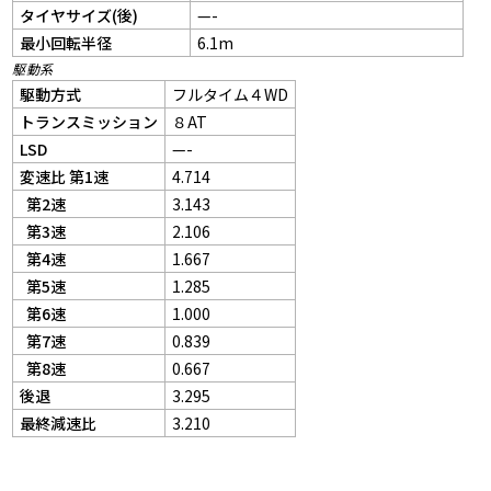
タイヤサイズ(後)
—-
最小回転半径
6.1m
駆動系
駆動方式
フルタイム４WD
トランスミッション
８AT
LSD
—-
変速比 第1速
4.714
第2速
3.143
第3速
2.106
第4速
1.667
第5速
1.285
第6速
1.000
第7速
0.839
第8速
0.667
後退
3.295
最終減速比
3.210