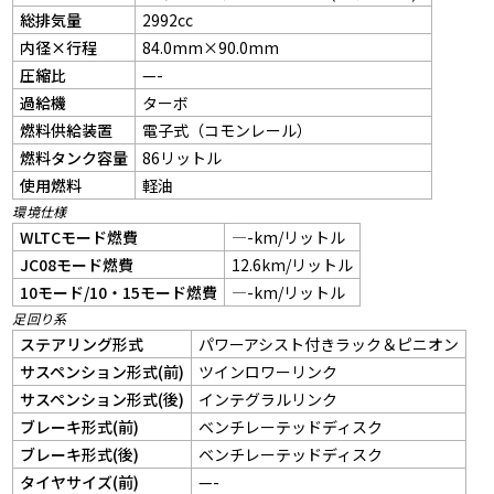
総排気量
2992cc
内径×行程
84.0mm×90.0mm
圧縮比
—-
過給機
ターボ
燃料供給装置
電子式（コモンレール）
燃料タンク容量
86リットル
使用燃料
軽油
環境仕様
WLTCモード燃費
—-km/リットル
JC08モード燃費
12.6km/リットル
10モード/10・15モード燃費
—-km/リットル
足回り系
ステアリング形式
パワーアシスト付きラック＆ピニオン
サスペンション形式(前)
ツインロワーリンク
サスペンション形式(後)
インテグラルリンク
ブレーキ形式(前)
ベンチレーテッドディスク
ブレーキ形式(後)
ベンチレーテッドディスク
タイヤサイズ(前)
—-