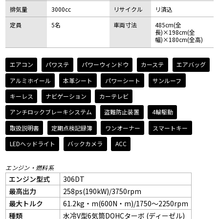
排気量
3000cc
リサイクル
リ済込
定員
5名
車両寸法
485cm(全
長)×198cm(全
幅)×180cm(全高)
エアコン
パワステ
パワーウィンドウ
カーステ
エアバッグ
アルミホイール
本革シート
パワーシート
サンルーフ
キーレス
ナビゲーション
カーテレビ
アンチロックブレーキシステム
盗難防止装置
4輪駆動
取扱説明書
定期点検記録簿
ワンオーナー
スマートキー
LEDヘッドライト
バックカメラ
ACC
エンジン・燃料系
エンジン型式
306DT
最高出力
258ps(190kW)/3750rpm
最大トルク
61.2kg・m(600N・m)/1750～2250rpm
種類
水冷V型6気筒DOHCターボ (ディーゼル)