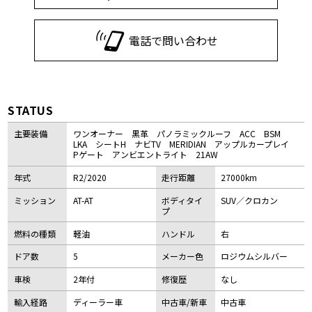
電話で問い合わせ
STATUS
主要装備
ワンオーナー 黒革 パノラミックルーフ ACC BSM
LKA シートH ナビTV MERIDIAN アップルカープレイ
Pゲート アンビエントライト 21AW
年式
R2/2020
走行距離
27000km
ミッション
AT-AT
ボディタイ
SUV／クロカン
プ
燃料の種類
軽油
ハンドル
右
ドア数
5
メーカー色
ロジウムシルバー
車検
2年付
修復歴
なし
輸入経路
ディーラー車
中古車/新車
中古車